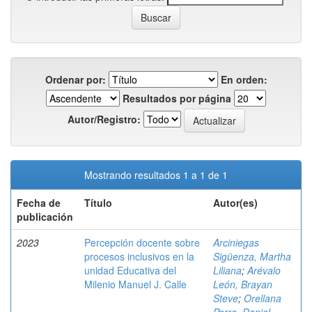
Ordenar por:
En orden:
Resultados por página
Autor/Registro:
Mostrando resultados 1 a 1 de 1
Fecha de
Título
Autor(es)
publicación
2023
Percepción docente sobre
Arciniegas
procesos inclusivos en la
Sigüenza, Martha
unidad Educativa del
Liliana
;
Arévalo
Milenio Manuel J. Calle
León, Brayan
Steve
;
Orellana