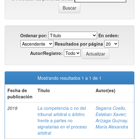
Ordenar por:
En orden:
Resultados por página
Autor/Registro:
Mostrando resultados 1 a 1 de 1
Fecha de
Título
Autor(es)
publicación
2019
La competencia o no del
Segarra Coello,
tribunal arbitral o árbitro
Esteban Xavier
;
frente a partes no
Arízaga Guznay,
signatarias en el proceso
María Alexandra
arbitral