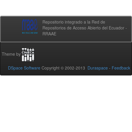
Repositorio integrado a la Red de
Repositorios de Acceso Abierto del Ecuador -
RRAAE
Theme by
DSpace Software
Copyright © 2002-2013
Duraspace
-
Feedback