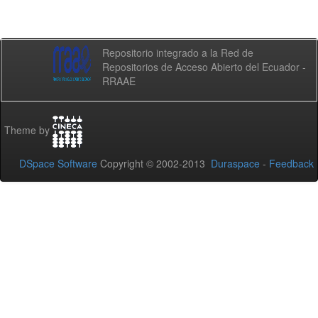
Repositorio integrado a la Red de
Repositorios de Acceso Abierto del Ecuador -
RRAAE
Theme by
DSpace Software
Copyright © 2002-2013
Duraspace
-
Feedback