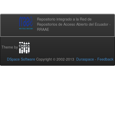
Repositorio integrado a la Red de
Repositorios de Acceso Abierto del Ecuador -
RRAAE
Theme by
DSpace Software
Copyright © 2002-2013
Duraspace
-
Feedback