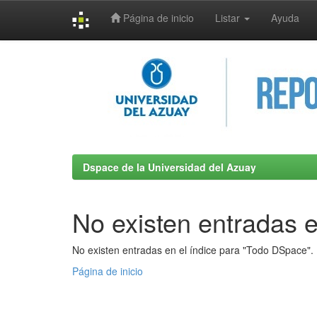
Página de inicio
Listar
Ayuda
Skip
navigation
Dspace de la Universidad del Azuay
No existen entradas e
No existen entradas en el índice para "Todo DSpace".
Página de inicio