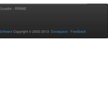
l Ecuador - RRAAE
oftware
Copyright © 2002-2013
Duraspace
-
Feedback