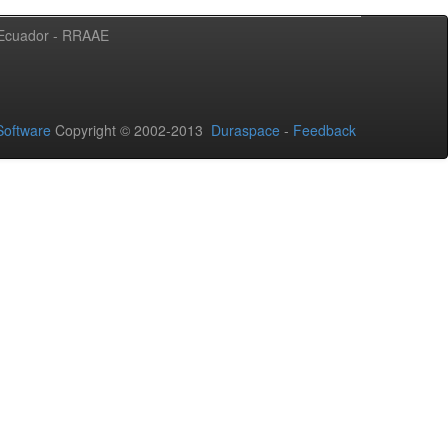
l Ecuador - RRAAE
oftware
Copyright © 2002-2013
Duraspace
-
Feedback