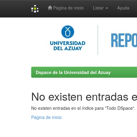
Página de inicio
Listar
Ayuda
Skip
navigation
Dspace de la Universidad del Azuay
No existen entradas e
No existen entradas en el índice para "Todo DSpace".
Página de inicio