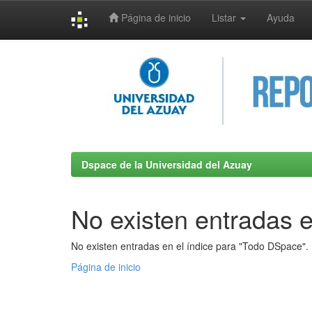
Página de inicio
Listar
Ayuda
Skip
navigation
Dspace de la Universidad del Azuay
No existen entradas e
No existen entradas en el índice para "Todo DSpace".
Página de inicio