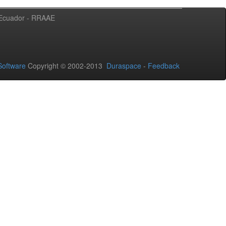
l Ecuador - RRAAE
oftware
Copyright © 2002-2013
Duraspace
-
Feedback