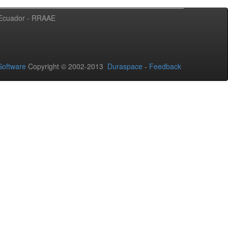
l Ecuador - RRAAE
oftware
Copyright © 2002-2013
Duraspace
-
Feedback