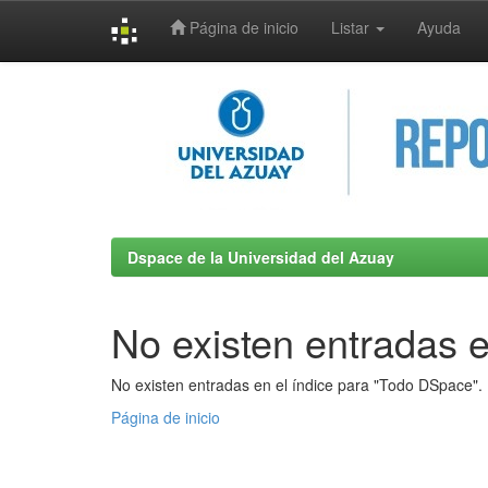
Página de inicio
Listar
Ayuda
Skip
navigation
Dspace de la Universidad del Azuay
No existen entradas e
No existen entradas en el índice para "Todo DSpace".
Página de inicio