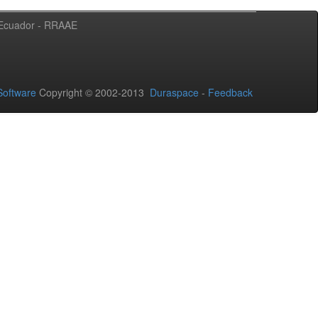
l Ecuador - RRAAE
oftware
Copyright © 2002-2013
Duraspace
-
Feedback