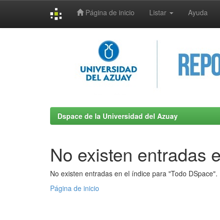
Página de inicio
Listar
Ayuda
Skip
navigation
Dspace de la Universidad del Azuay
No existen entradas e
No existen entradas en el índice para "Todo DSpace".
Página de inicio