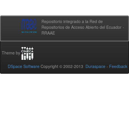
Repositorio integrado a la Red de
Repositorios de Acceso Abierto del Ecuador -
RRAAE
Theme by
DSpace Software
Copyright © 2002-2013
Duraspace
-
Feedback