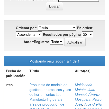
Ordenar por:
En orden:
Resultados por página
Autor/Registro:
Mostrando resultados 1 a 1 de 1
Fecha de
Título
Autor(es)
publicación
2021
Propuesta de modelo de
Maldonado
gestión por procesos y uso
Matute, Juan
de herramientas Lean
Manuel
;
Álvarez
Manufacturing para el
Mosquera, Pedro
área de producción de
José
;
Arce Ureña,