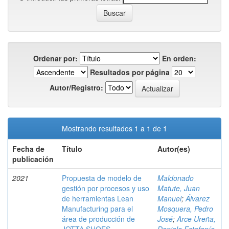
Ordenar por:
En orden:
Resultados por página
Autor/Registro:
Mostrando resultados 1 a 1 de 1
Fecha de
Título
Autor(es)
publicación
2021
Propuesta de modelo de
Maldonado
gestión por procesos y uso
Matute, Juan
de herramientas Lean
Manuel
;
Álvarez
Manufacturing para el
Mosquera, Pedro
área de producción de
José
;
Arce Ureña,