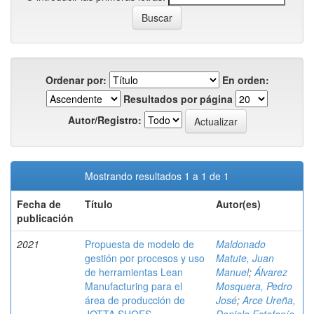
Ordenar por:
En orden:
Resultados por página
Autor/Registro:
Mostrando resultados 1 a 1 de 1
Fecha de
Título
Autor(es)
publicación
2021
Propuesta de modelo de
Maldonado
gestión por procesos y uso
Matute, Juan
de herramientas Lean
Manuel
;
Álvarez
Manufacturing para el
Mosquera, Pedro
área de producción de
José
;
Arce Ureña,