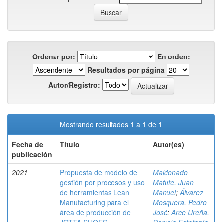
Ordenar por:
En orden:
Resultados por página
Autor/Registro:
Mostrando resultados 1 a 1 de 1
Fecha de
Título
Autor(es)
publicación
2021
Propuesta de modelo de
Maldonado
gestión por procesos y uso
Matute, Juan
de herramientas Lean
Manuel
;
Álvarez
Manufacturing para el
Mosquera, Pedro
área de producción de
José
;
Arce Ureña,