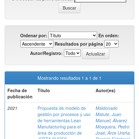
Ordenar por:
En orden:
Resultados por página
Autor/Registro:
Mostrando resultados 1 a 1 de 1
Fecha de
Título
Autor(es)
publicación
2021
Propuesta de modelo de
Maldonado
gestión por procesos y uso
Matute, Juan
de herramientas Lean
Manuel
;
Álvarez
Manufacturing para el
Mosquera, Pedro
área de producción de
José
;
Arce Ureña,