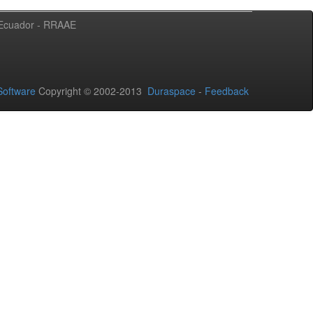
l Ecuador - RRAAE
oftware
Copyright © 2002-2013
Duraspace
-
Feedback