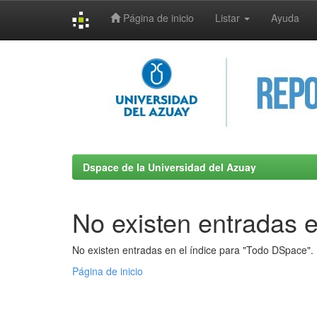
Página de inicio
Listar
Ayuda
Skip
navigation
Dspace de la Universidad del Azuay
No existen entradas e
No existen entradas en el índice para "Todo DSpace".
Página de inicio