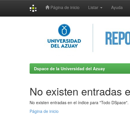
Página de inicio
Listar
Ayuda
Skip
navigation
Dspace de la Universidad del Azuay
No existen entradas e
No existen entradas en el índice para "Todo DSpace".
Página de inicio