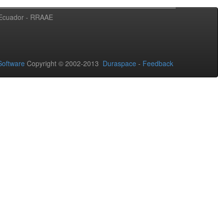
l Ecuador - RRAAE
oftware
Copyright © 2002-2013
Duraspace
-
Feedback