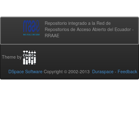
Repositorio integrado a la Red de
Repositorios de Acceso Abierto del Ecuador -
RRAAE
Theme by
DSpace Software
Copyright © 2002-2013
Duraspace
-
Feedback