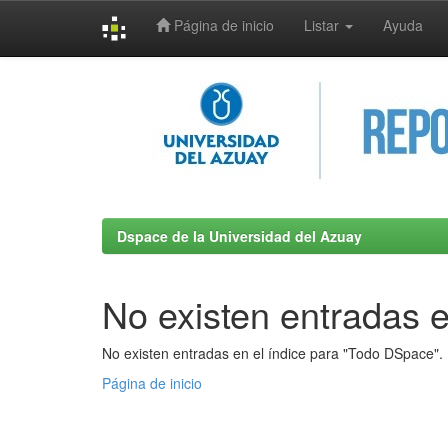
Página de inicio
Listar
Ayuda
Skip
navigation
Dspace de la Universidad del Azuay
No existen entradas e
No existen entradas en el índice para "Todo DSpace".
Página de inicio