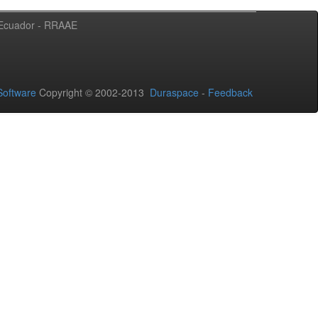
l Ecuador - RRAAE
oftware
Copyright © 2002-2013
Duraspace
-
Feedback