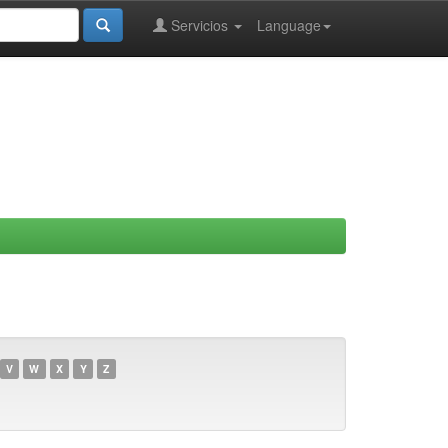
Servicios
Language
V
W
X
Y
Z