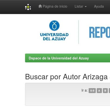
Página de inicio
Listar
Ayuda
Skip
navigation
Dspace de la Universidad del Azuay
Buscar por Autor Arizaga 
Ir a:
0-9
A
B