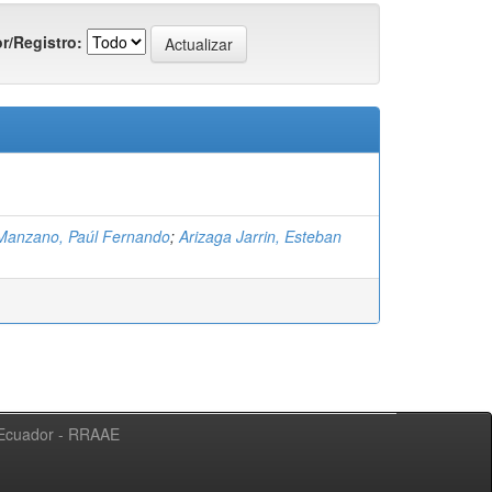
r/Registro:
Manzano, Paúl Fernando
;
Arizaga Jarrin, Esteban
l Ecuador - RRAAE