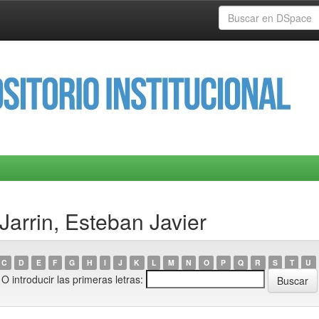
Jarrin, Esteban Javier
C
D
E
F
G
H
I
J
K
L
M
N
O
P
Q
R
S
T
U
O introducir las primeras letras: