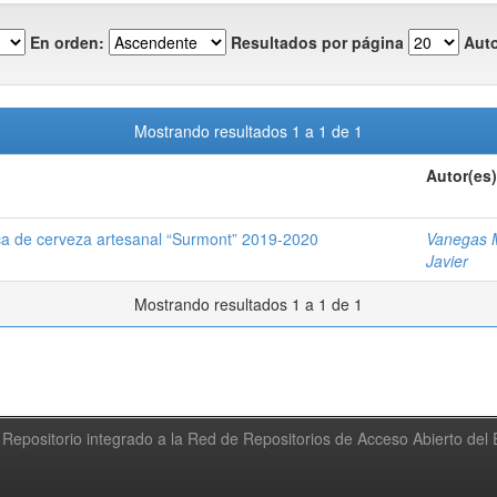
En orden:
Resultados por página
Auto
Mostrando resultados 1 a 1 de 1
Autor(es)
rca de cerveza artesanal “Surmont” 2019-2020
Vanegas 
Javier
Mostrando resultados 1 a 1 de 1
Repositorio integrado a la Red de Repositorios de Acceso Abierto de