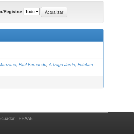
r/Registro:
Manzano, Paúl Fernando
;
Arizaga Jarrin, Esteban
l Ecuador - RRAAE