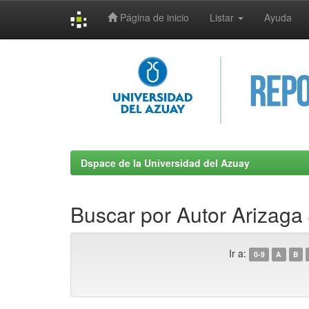
Página de inicio
Listar
Ayuda
Skip
navigation
Dspace de la Universidad del Azuay
Buscar por Autor Arizaga 
Ir a:
0-9
A
B