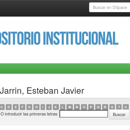
Jarrin, Esteban Javier
C
D
E
F
G
H
I
J
K
L
M
N
O
P
Q
R
S
T
U
O introducir las primeras letras: