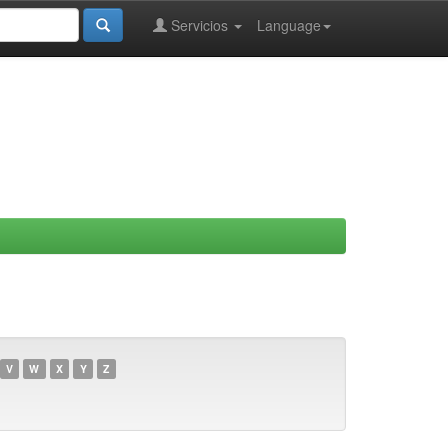
Servicios
Language
V
W
X
Y
Z