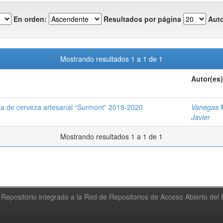
En orden:
Resultados por página
Auto
Mostrando resultados 1 a 1 de 1
Autor(es)
rca de cerveza artesanal “Surmont” 2019-2020
Vanegas 
Javier
Mostrando resultados 1 a 1 de 1
Repositorio integrado a la Red de Repositorios de Acceso Abierto de