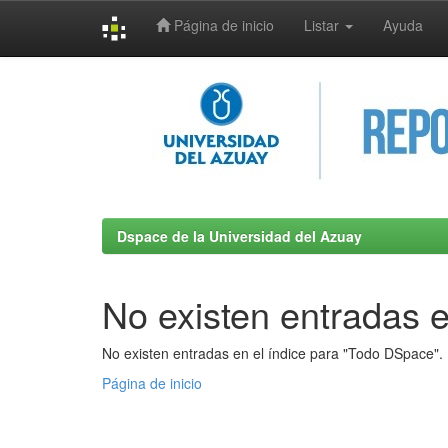
Página de inicio
Listar
Ayuda
Skip
navigation
Dspace de la Universidad del Azuay
No existen entradas e
No existen entradas en el índice para "Todo DSpace".
Página de inicio