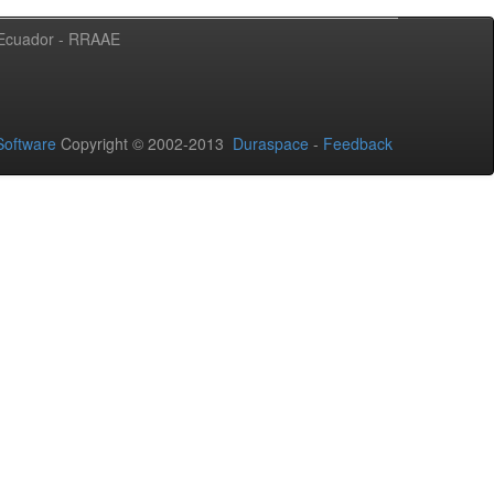
l Ecuador - RRAAE
oftware
Copyright © 2002-2013
Duraspace
-
Feedback