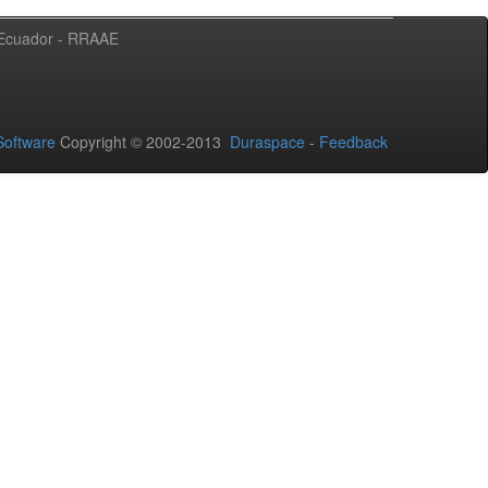
l Ecuador - RRAAE
oftware
Copyright © 2002-2013
Duraspace
-
Feedback