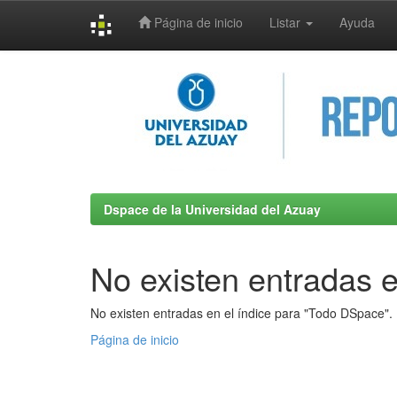
Página de inicio
Listar
Ayuda
Skip
navigation
Dspace de la Universidad del Azuay
No existen entradas e
No existen entradas en el índice para "Todo DSpace".
Página de inicio