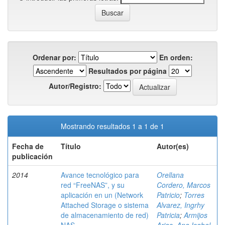
Ordenar por:
En orden:
Resultados por página
Autor/Registro:
Mostrando resultados 1 a 1 de 1
Fecha de
Título
Autor(es)
publicación
2014
Avance tecnológico para
Orellana
red “FreeNAS”, y su
Cordero, Marcos
aplicación en un (Network
Patricio
;
Torres
Attached Storage o sistema
Alvarez, Ingrhy
de almacenamiento de red)
Patricia
;
Armijos