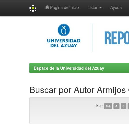
Página de inicio
Listar
Ayuda
Skip
navigation
Dspace de la Universidad del Azuay
Buscar por Autor Armijos
Ir a:
0-9
A
B