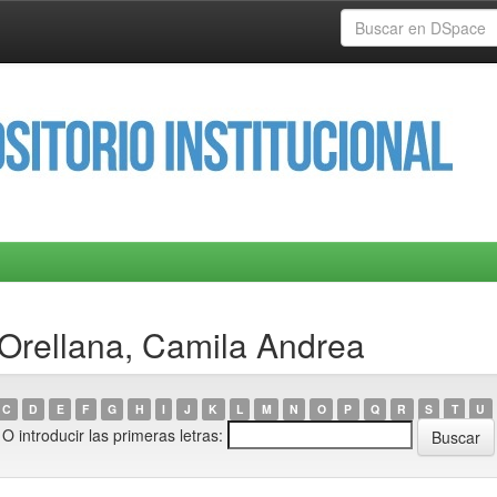
 Orellana, Camila Andrea
C
D
E
F
G
H
I
J
K
L
M
N
O
P
Q
R
S
T
U
O introducir las primeras letras: