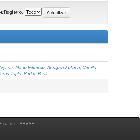
r/Registro:
oyano, Mario Eduardo
;
Armijos Orellana, Camila
lores Tapia, Karina Paola
l Ecuador - RRAAE