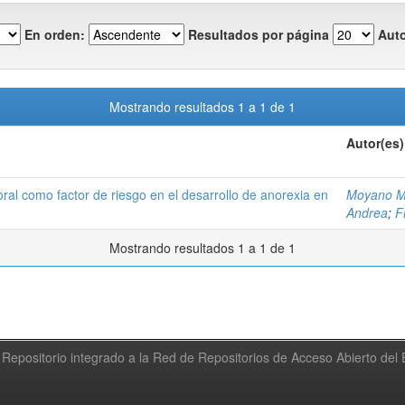
En orden:
Resultados por página
Auto
Mostrando resultados 1 a 1 de 1
Autor(es)
oral como factor de riesgo en el desarrollo de anorexia en
Moyano M
Andrea
;
F
Mostrando resultados 1 a 1 de 1
Repositorio integrado a la Red de Repositorios de Acceso Abierto de