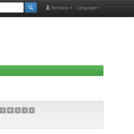
Servicios
Language
V
W
X
Y
Z