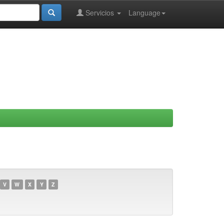
Servicios
Language
V
W
X
Y
Z