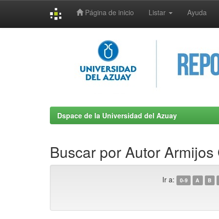
Página de inicio
Listar
Ayuda
Skip
navigation
Dspace de la Universidad del Azuay
Buscar por Autor Armijos
Ir a:
0-9
A
B