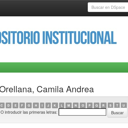
 Orellana, Camila Andrea
C
D
E
F
G
H
I
J
K
L
M
N
O
P
Q
R
S
T
U
O introducir las primeras letras: