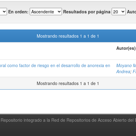
En orden:
Resultados por página
Auto
Mostrando resultados 1 a 1 de 1
Autor(es)
oral como factor de riesgo en el desarrollo de anorexia en
Moyano M
Andrea
;
F
Mostrando resultados 1 a 1 de 1
Repositorio integrado a la Red de Repositorios de Acceso Abierto de