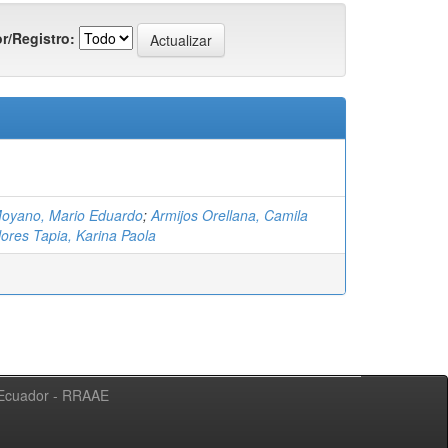
r/Registro:
oyano, Mario Eduardo
;
Armijos Orellana, Camila
lores Tapia, Karina Paola
l Ecuador - RRAAE