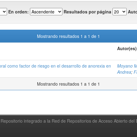
En orden:
Resultados por página
Auto
Mostrando resultados 1 a 1 de 1
Autor(es)
oral como factor de riesgo en el desarrollo de anorexia en
Moyano M
Andrea
;
F
Mostrando resultados 1 a 1 de 1
Repositorio integrado a la Red de Repositorios de Acceso Abierto de