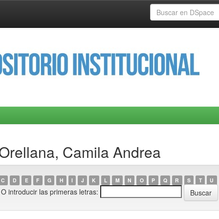
 Orellana, Camila Andrea
C
D
E
F
G
H
I
J
K
L
M
N
O
P
Q
R
S
T
U
O introducir las primeras letras: