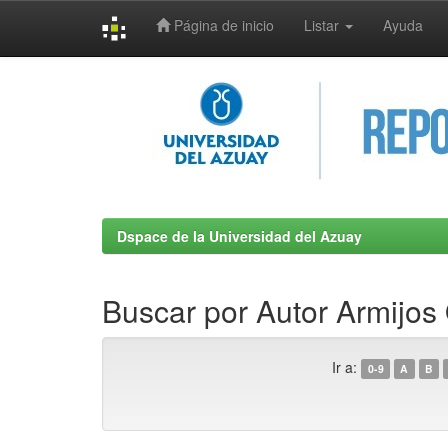
Página de inicio
Listar
Ayuda
Skip
navigation
Dspace de la Universidad del Azuay
Buscar por Autor Armijos
Ir a:
0-9
A
B