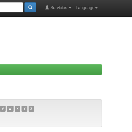
Servicios
Language
V
W
X
Y
Z