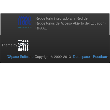
Repositorio integrado a la Red de
Repositorios de Acceso Abierto del Ecuador -
RRAAE
Theme by
DSpace Software
Copyright © 2002-2013
Duraspace
-
Feedback