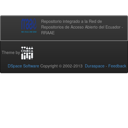
Repositorio integrado a la Red de
Repositorios de Acceso Abierto del Ecuador -
RRAAE
Theme by
DSpace Software
Copyright © 2002-2013
Duraspace
-
Feedback