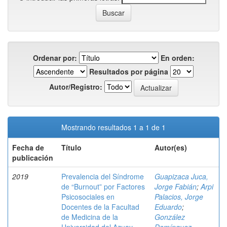
Ordenar por:
En orden:
Resultados por página
Autor/Registro:
Mostrando resultados 1 a 1 de 1
Fecha de
Título
Autor(es)
publicación
2019
Prevalencia del Síndrome
Guapizaca Juca,
de “Burnout” por Factores
Jorge Fabián
;
Arpi
Psicosociales en
Palacios, Jorge
Docentes de la Facultad
Eduardo
;
de Medicina de la
González