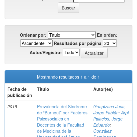
Ordenar por:
En orden:
Resultados por página
Autor/Registro:
Mostrando resultados 1 a 1 de 1
Fecha de
Título
Autor(es)
publicación
2019
Prevalencia del Síndrome
Guapizaca Juca,
de “Burnout” por Factores
Jorge Fabián
;
Arpi
Psicosociales en
Palacios, Jorge
Docentes de la Facultad
Eduardo
;
de Medicina de la
González