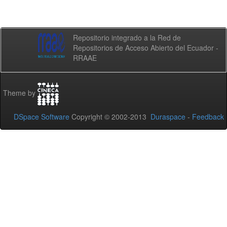
Repositorio integrado a la Red de
Repositorios de Acceso Abierto del Ecuador -
RRAAE
Theme by
DSpace Software
Copyright © 2002-2013
Duraspace
-
Feedback