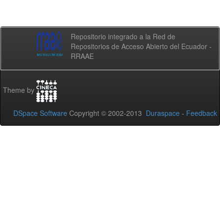
Repositorio integrado a la Red de
Repositorios de Acceso Abierto del Ecuador -
RRAAE
Theme by
DSpace Software
Copyright © 2002-2013
Duraspace
-
Feedback