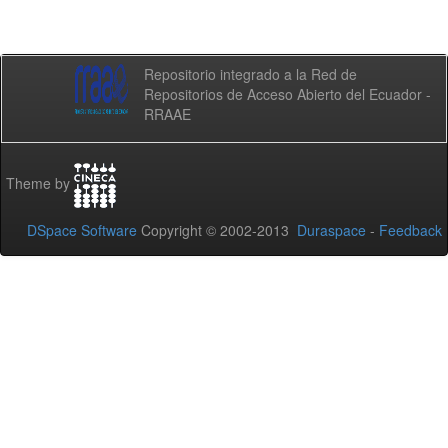
Repositorio integrado a la Red de
Repositorios de Acceso Abierto del Ecuador -
RRAAE
Theme by
DSpace Software
Copyright © 2002-2013
Duraspace
-
Feedback