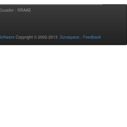
l Ecuador - RRAAE
oftware
Copyright © 2002-2013
Duraspace
-
Feedback