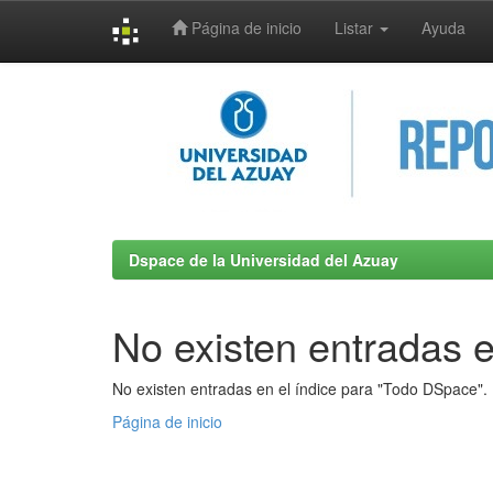
Página de inicio
Listar
Ayuda
Skip
navigation
Dspace de la Universidad del Azuay
No existen entradas e
No existen entradas en el índice para "Todo DSpace".
Página de inicio