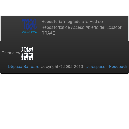
Repositorio integrado a la Red de
Repositorios de Acceso Abierto del Ecuador -
RRAAE
Theme by
DSpace Software
Copyright © 2002-2013
Duraspace
-
Feedback