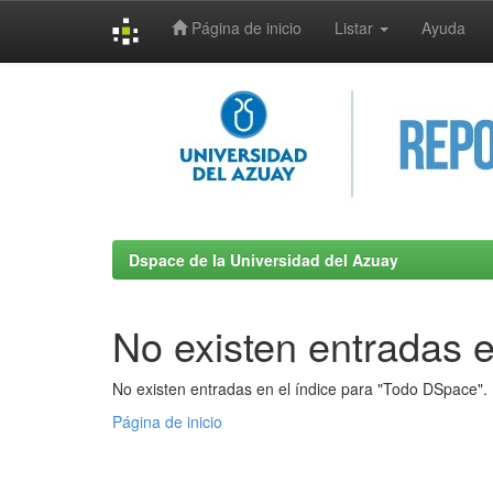
Página de inicio
Listar
Ayuda
Skip
navigation
Dspace de la Universidad del Azuay
No existen entradas e
No existen entradas en el índice para "Todo DSpace".
Página de inicio