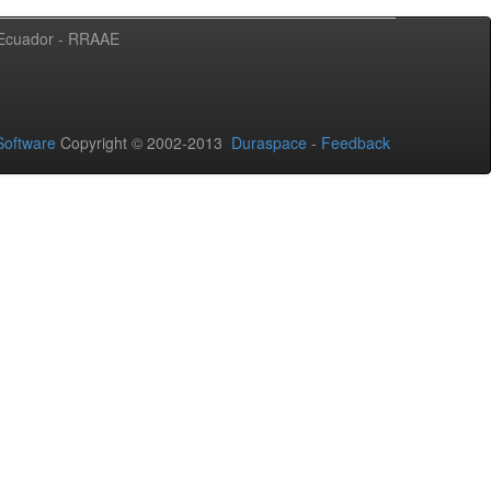
l Ecuador - RRAAE
oftware
Copyright © 2002-2013
Duraspace
-
Feedback