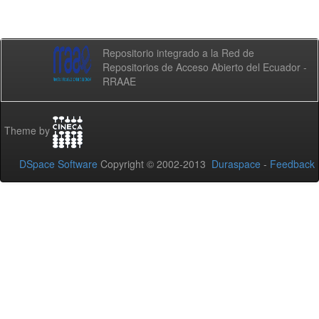
Repositorio integrado a la Red de
Repositorios de Acceso Abierto del Ecuador -
RRAAE
Theme by
DSpace Software
Copyright © 2002-2013
Duraspace
-
Feedback