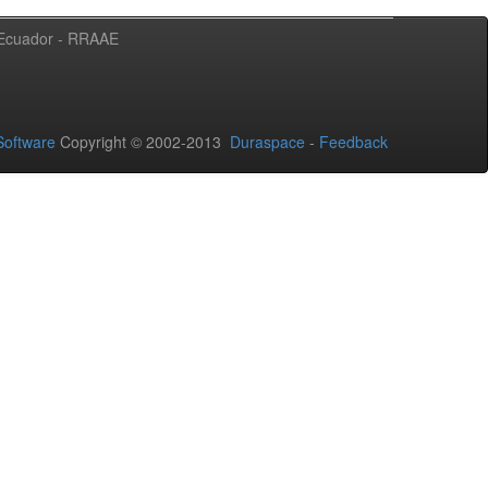
l Ecuador - RRAAE
oftware
Copyright © 2002-2013
Duraspace
-
Feedback