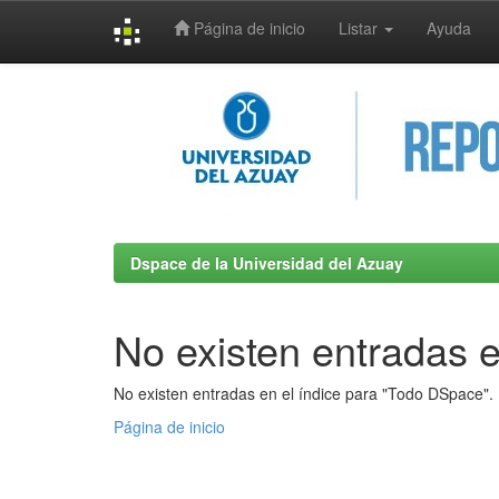
Página de inicio
Listar
Ayuda
Skip
navigation
Dspace de la Universidad del Azuay
No existen entradas e
No existen entradas en el índice para "Todo DSpace".
Página de inicio