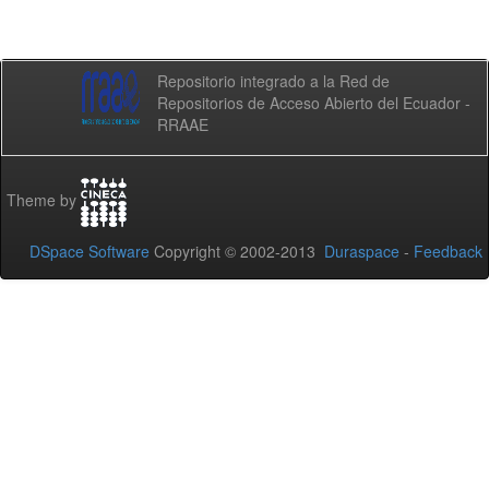
Repositorio integrado a la Red de
Repositorios de Acceso Abierto del Ecuador -
RRAAE
Theme by
DSpace Software
Copyright © 2002-2013
Duraspace
-
Feedback