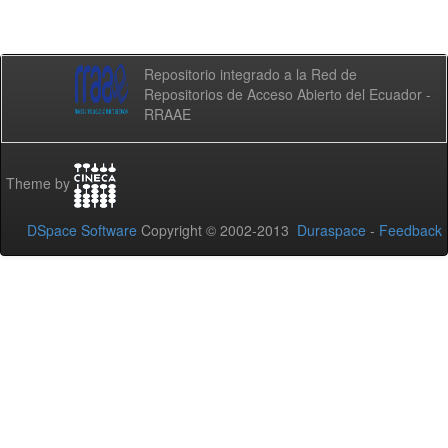
Repositorio integrado a la Red de
Repositorios de Acceso Abierto del Ecuador -
RRAAE
Theme by
DSpace Software
Copyright © 2002-2013
Duraspace
-
Feedback