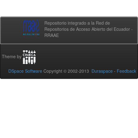
Repositorio integrado a la Red de
Repositorios de Acceso Abierto del Ecuador -
RRAAE
Theme by
DSpace Software
Copyright © 2002-2013
Duraspace
-
Feedback