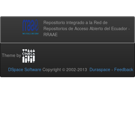
Repositorio integrado a la Red de
Repositorios de Acceso Abierto del Ecuador -
RRAAE
Theme by
DSpace Software
Copyright © 2002-2013
Duraspace
-
Feedback