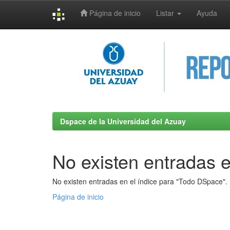
Página de inicio
Listar
Ayuda
Skip
navigation
Dspace de la Universidad del Azuay
No existen entradas e
No existen entradas en el índice para "Todo DSpace".
Página de inicio