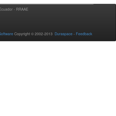
l Ecuador - RRAAE
oftware
Copyright © 2002-2013
Duraspace
-
Feedback