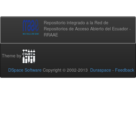
Repositorio integrado a la Red de
Repositorios de Acceso Abierto del Ecuador -
RRAAE
Theme by
DSpace Software
Copyright © 2002-2013
Duraspace
-
Feedback