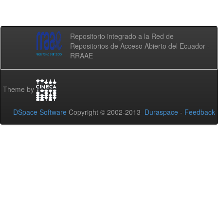
Repositorio integrado a la Red de
Repositorios de Acceso Abierto del Ecuador -
RRAAE
Theme by
DSpace Software
Copyright © 2002-2013
Duraspace
-
Feedback