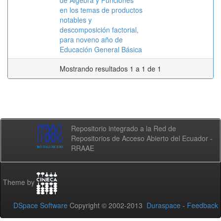
de Álgebra y Funciones
en los temas de productos
notables y
descomposición factorial,
para noveno año de
Educación General Básica
Mostrando resultados 1 a 1 de 1
Repositorio integrado a la Red de
Repositorios de Acceso Abierto del Ecuador -
RRAAE
Theme by
DSpace Software
Copyright © 2002-2013
Duraspace
-
Feedback