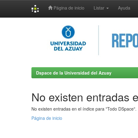
Página de inicio
Listar
Ayuda
Skip
navigation
Dspace de la Universidad del Azuay
No existen entradas e
No existen entradas en el índice para "Todo DSpace".
Página de inicio