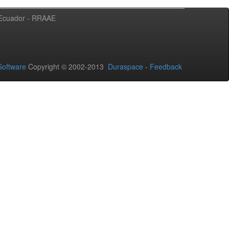
l Ecuador - RRAAE
oftware
Copyright © 2002-2013
Duraspace
-
Feedback