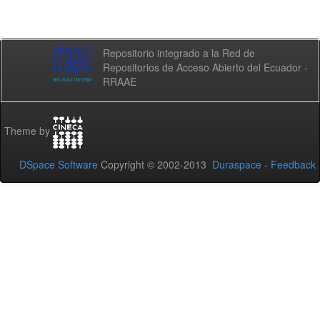
Repositorio integrado a la Red de
Repositorios de Acceso Abierto del Ecuador -
RRAAE
Theme by
DSpace Software
Copyright © 2002-2013
Duraspace
-
Feedback